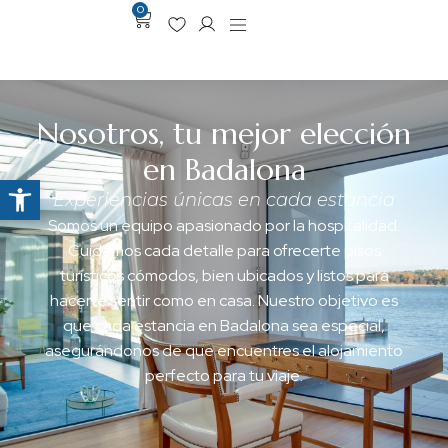
0
Nosotros, tu mejor elección
en Badalona
Abrir barra de herramientas
Experiencias únicas en cada estancia
Somos un equipo apasionado por la hospitalidad.
Cuidamos cada detalle para ofrecerte pisos
turísticos cómodos, bien ubicados y listos para
hacerte sentir como en casa. Nuestro objetivo es
que cada estancia en Badalona sea especial,
asegurándonos de que encuentres el alojamiento
perfecto para tu viaje.